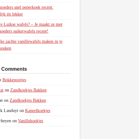
oeders snel peperkoek recept:
ijk én lekker
e Luikse wafels? – Je maakt ze met
oeders suikerwafels recept!
jke zachte vanillewafels maken in je
keuken
t Comments
n
Bokkepootjes
at
on
Zandkoekjes Bakken
ue
on
Zandkoekjes Bakken
ik Landuyt
on
Kaneelkoekjes
rheyen
on
Vanillekoekjes