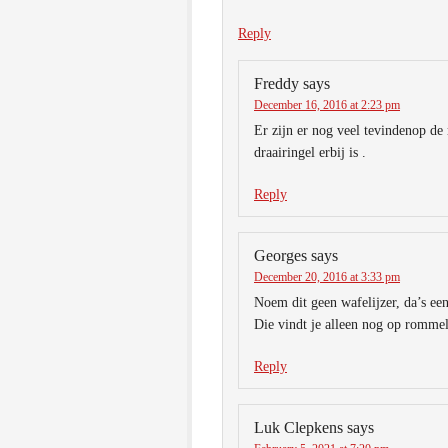
Reply
Freddy
says
December 16, 2016 at 2:23 pm
Er zijn er nog veel tevindenop de
draairingel erbij is .
Reply
Georges
says
December 20, 2016 at 3:33 pm
Noem dit geen wafelijzer, da’s ee
Die vindt je alleen nog op romme
Reply
Luk Clepkens
says