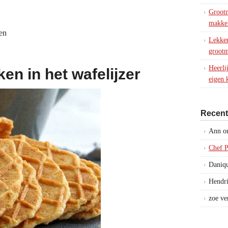
Grootm
makkel
ten
Lekker
grootm
Heerli
en in het wafelijzer
eigen 
Recen
Ann
o
Chef P
Daniq
Hendr
zoe ve