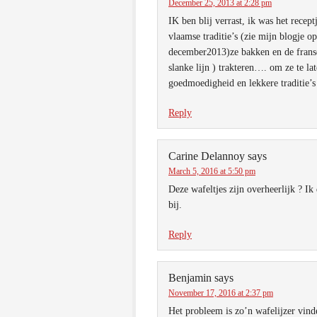
December 25, 2013 at 2:28 pm
IK ben blij verrast, ik was het recept
vlaamse traditie’s (zie mijn blogje o
december2013)ze bakken en de franse
slanke lijn ) trakteren…. om ze te lat
goedmoedigheid en lekkere traditie’s
Reply
Carine Delannoy
says
March 5, 2016 at 5:50 pm
Deze wafeltjes zijn overheerlijk ? I
bij.
Reply
Benjamin
says
November 17, 2016 at 2:37 pm
Het probleem is zo’n wafelijzer vind