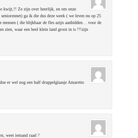
je kwijt,!! Ze zijn over heerlijk, en om onze
p seniorennet) ga ik die dus deze week ( we leven nu op 25
 mensen ( die blijkbaar de fles azijn aanbidden… voor de
en zien, waar een heel klein land groot in is !!!zijn
k doe er wel nog een half druppelglaasje Amaretto
en, weet iemand raad ?