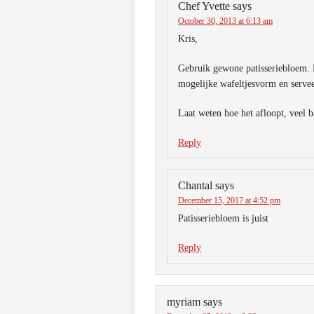
Chef Yvette
says
October 30, 2013 at 6:13 am
Kris,
Gebruik gewone patisseriebloem. H
mogelijke wafeltjesvorm en serveer
Laat weten hoe het afloopt, veel b
Reply
Chantal
says
December 15, 2017 at 4:52 pm
Patisseriebloem is juist
Reply
myriam
says