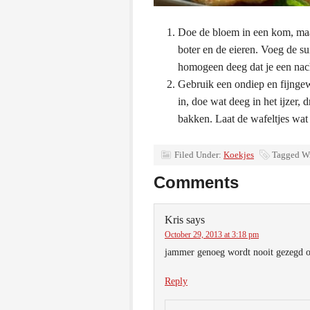
Doe de bloem in een kom, maak
boter en de eieren. Voeg de su
homogeen deeg dat je een nachtj
Gebruik een ondiep en fijngew
in, doe wat deeg in het ijzer, 
bakken. Laat de wafeltjes wat 
Filed Under:
Koekjes
Tagged W
Comments
Kris
says
October 29, 2013 at 3:18 pm
jammer genoeg wordt nooit gezegd of
Reply