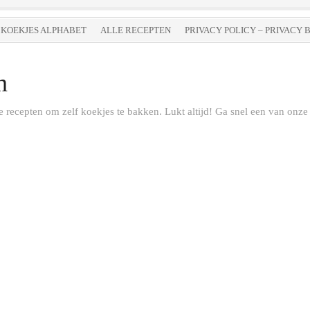
KOEKJES ALPHABET
ALLE RECEPTEN
PRIVACY POLICY – PRIVACY 
n
 recepten om zelf koekjes te bakken. Lukt altijd! Ga snel een van onze p